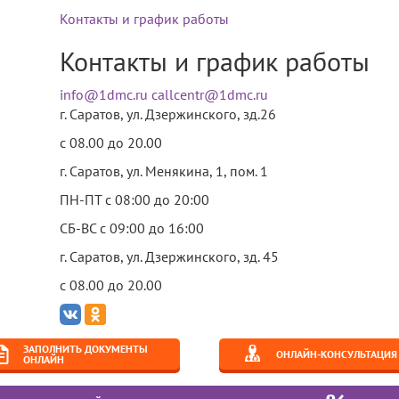
Контакты и график работы
Контакты и график работы
info@1dmc.ru
callcentr@1dmc.ru
г. Саратов, ул.
Дзержинского, зд.26
c 08.00 до 20.00
г. Саратов, ул.
Менякина, 1, пом. 1
ная
Журкин Кирилл Игоревич
ПН-ПТ
с 08:00 до 20:00
уркин Кирилл Игоревич
СБ-ВС
с 09:00 до 16:00
г. Саратов, ул.
Дзержинского, зд. 45
-травматолог-ортопед
c 08.00 до 20.00
ж:
4 года
ЗАПОЛНИТЬ ДОКУМЕНТЫ
ОНЛАЙН-КОНСУЛЬТАЦИЯ
ОНЛАЙН
ее профессиональное образование по специальности "Лечеб
6.2021 года. ФГБОУ ВО "Саратовский ГМУ им. В.И. Разумовского".