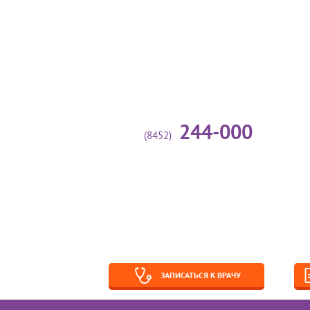
244-000
(8452)
Глав
Направления
Ж
деятельности
Аллергология-иммунология
Врач
Анестезиология
Вакцинация
Ста
Выдача справок и
заключений
ЗАПИСАТЬСЯ К ВРАЧУ
Высш
Галотерапия
24.0
Гастроэнтерология