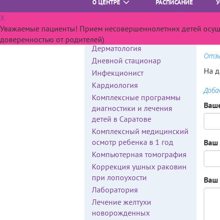
О ЦЕНТРЕ
РАСПИСАНИЕ
У
Посл
Гематология
X
орто
Генетик
Уважаемые пациенты! Прием несовершеннолетних детей осущес
Прот
Гинекология
доверенностью от родителей)
Дерматология
Отз
Дневной стационар
На д
Инфекционист
Кардиология
Доба
Комплексные программы
Ваш
диагностики и лечения
детей в Саратове
Комплексный медицинский
осмотр ребенка в 1 год
Ваш 
Компьютерная томография
Коррекция ушных раковин
при лопоухости
Ваш
Лаборатория
Лечение желтухи
новорожденных