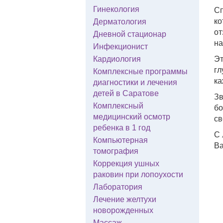
Гинекология
Сп
ко
Дерматология
от
Дневной стационар
на
Инфекционист
Кардиология
Эт
гл
Комплексные программы
ка
диагностики и лечения
детей в Саратове
Зв
Комплексный
бо
медицинский осмотр
св
ребенка в 1 год
С 
Компьютерная
Ва
томография
Коррекция ушных
раковин при лопоухости
Лаборатория
Лечение желтухи
новорожденных
Массаж