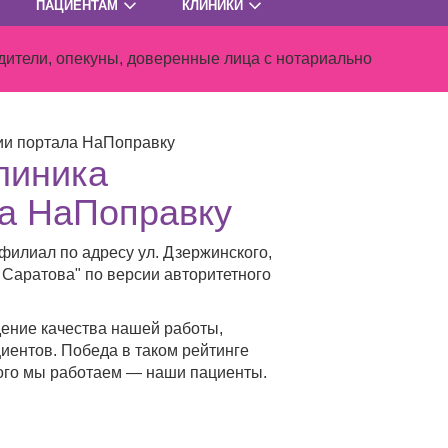
ПАЦИЕНТАМ
КЛИНИКИ
ители, опекуны, доверенные лица с нотариально
сии портала НаПоправку
линика
ла НаПоправку
филиал по адресу ул. Дзержинского,
 Саратова" по версии авторитетного
дение качества нашей работы,
иентов. Победа в таком рейтинге
кого мы работаем — наши пациенты.