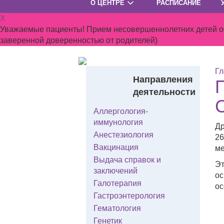
О ЦЕНТРЕ
РАСПИСАНИЕ
X
Уважаемые пациенты! Прием несовершеннолетних детей осу
заверенной доверенностью от родителей)
Гл
Направления
деятельности
Аллергология-
иммунология
Др
Анестезиология
26
Вакцинация
ме
Выдача справок и
Эт
заключений
ос
Галотерапия
ос
Гастроэнтерология
Гематология
Генетик