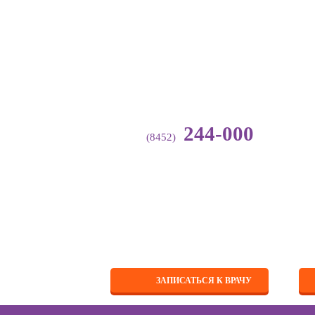
244-000
(8452)
Гл
Направления
деятельности
1
Аллергология-
иммунология
Анестезиология
Вакцинация
Др
Выдача справок и
ЗАПИСАТЬСЯ К ВРАЧУ
Мы
заключений
на
Галотерапия