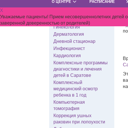
О ЦЕНТРЕ
РАСПИСАНИЕ
Са
Гастроэнтерология
X
Эт
Гематология
Уважаемые пациенты! Прием несовершеннолетних детей осу
ко
Генетик
заверенной доверенностью от родителей)
бу
Гинекология
по
Дерматология
Дневной стационар
Инфекционист
Кардиология
Вр
Комплексные программы
Са
диагностики и лечения
Эт
детей в Саратове
ва
Комплексный
на
медицинский осмотр
ребенка в 1 год
Компьютерная
томография
Коррекция ушных
раковин при лопоухости