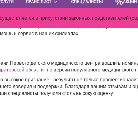
%
УСЛУГИ
ПРАЙС-ЛИСТ
СПЕЦИАЛИСТЫ
АКЦИИ
ратовской области
! Это невероятная честь для нас и мы оч
а победа – результат вашего доверия и признания. Мы иск
ществляется в присутствии законных представителей (род
торый оставил отзыв о нашей клинике. Ваши комментарии –
дем продолжать работать над тем, чтобы предоставлять в
мощь и сервис в наших филиалах.
ачи Первого детского медицинского центра вошли в номи
ратовской области"
по версии популярного медицинского п
о высокое признание - результат не только профессионализ
шего доверия и поддержки. Благодаря вашим отзывам и оц
ши специалисты получили столь высокую оценку.