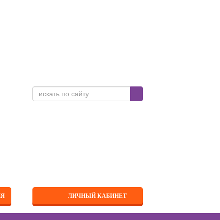
 Саратовской области
ий центр в ТОП
асти
ИЯ
ЛИЧНЫЙ КАБИНЕТ
а "ПроДокторов" 2024 года, два
шли в
ТОП 10 лучших частных клиник