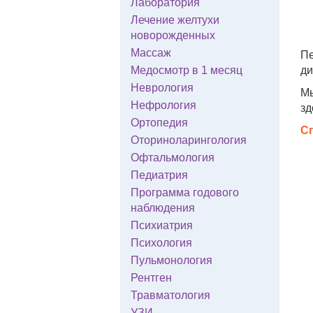
Лаборатория
Лечение желтухи
новорожденных
Массаж
Пе
Медосмотр в 1 месяц
ди
Неврология
Мы
Нефрология
зд
Ортопедия
Сп
Оториноларингология
Офтальмология
Педиатрия
Программа годового
наблюдения
Психиатрия
Психология
Пульмонология
Рентген
Травматология
УЗИ