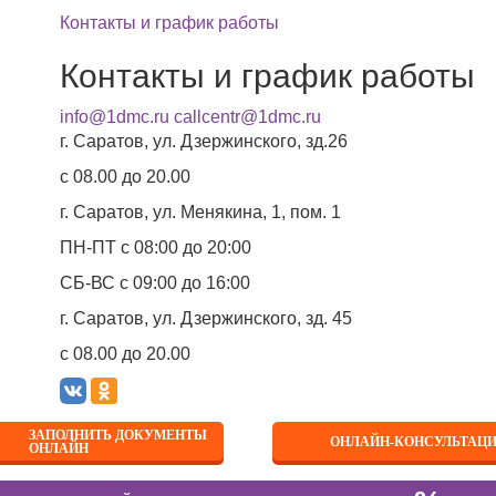
Контакты и график работы
Контакты и график работы
info@1dmc.ru
callcentr@1dmc.ru
г. Саратов, ул.
Дзержинского, зд.26
c 08.00 до 20.00
г. Саратов, ул.
Менякина, 1, пом. 1
авная
Первый детский медицинский центр в ТОП 10 клиник
ПН-ПТ
с 08:00 до 20:00
Первый детский медицинск
СБ-ВС
с 09:00 до 16:00
0 клиник Саратовской обл
г. Саратов, ул.
Дзержинского, зд. 45
c 08.00 до 20.00
узья!
ЗАПОЛНИТЬ ДОКУМЕНТЫ
ОНЛАЙН-КОНСУЛЬТАЦ
ОНЛАЙН
 с радостью делимся отличной новостью! По версии портал
ших филиала – на Дзержинского, 26 и на Менякина, 1 – во