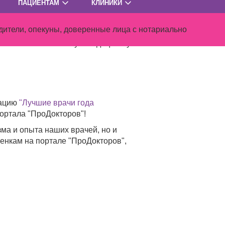
ПАЦИЕНТАМ
КЛИНИКИ
ень гордимся этой наградой.
ренне благодарны каждому пациенту,
ители, опекуны, доверенные лица с нотариально
 лучшая мотивация для нас, и мы
ам высококачественную медицинскую
нацию
"Лучшие врачи года
ортала "ПроДокторов"!
ма и опыта наших врачей, но и
енкам на портале "ПроДокторов",