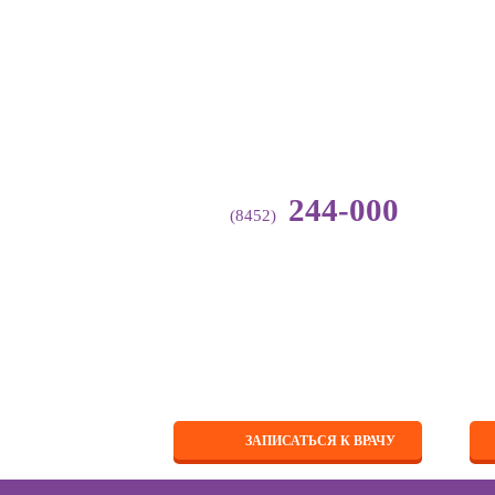
244-000
(8452)
Гл
Направления
деятельности
Аллергология-
иммунология
Анестезиология
Вакцинация
Мы
Выдача справок и
ЗАПИСАТЬСЯ К ВРАЧУ
по
заключений
сп
Галотерапия