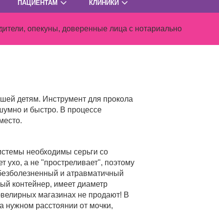
ПАЦИЕНТАМ
КЛИНИКИ
ители, опекуны, доверенные лица с нотариально
шей детям. Инструмент для прокола
шумно и быстро. В процессе
место.
системы необходимы серьги со
 ухо, а не "простреливает", поэтому
 безболезненный и атравматичный
ный контейнер, имеет диаметр
ювелирных магазинах не продают! В
а нужном расстоянии от мочки,