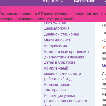
О ЦЕНТРЕ
РАСПИСАНИЕ
мг
Гастроэнтерология
X
Ст
Гематология
Уважаемые пациенты! Прием несовершеннолетних детей осу
Генетик
В 
заверенной доверенностью от родителей)
Гинекология
- 
Дерматология
- 
Дневной стационар
Инфекционист
- 
Кардиология
"С
Комплексные программы
не
диагностики и лечения
пр
детей в Саратове
Мо
Комплексный
медицинский осмотр
Ис
ребенка в 1 год
сп
пр
Компьютерная
сп
томография
ме
Коррекция ушных
пр
раковин при лопоухости
по