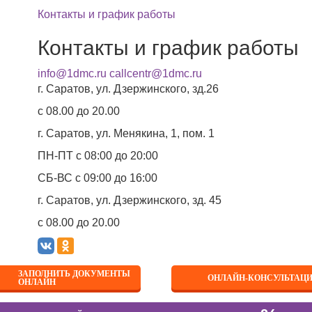
Контакты и график работы
Контакты и график работы
info@1dmc.ru
callcentr@1dmc.ru
г. Саратов, ул.
Дзержинского, зд.26
c 08.00 до 20.00
г. Саратов, ул.
Менякина, 1, пом. 1
авная
Прокалывание ушей в Первом детском медицинском
ПН-ПТ
с 08:00 до 20:00
Прокалывание ушей в Перв
СБ-ВС
с 09:00 до 16:00
медицинском центре
г. Саратов, ул.
Дзержинского, зд. 45
c 08.00 до 20.00
Уважаемые пациенты и родит
 рады сообщить вам, что Первый детский медицинский цент
ЗАПОЛНИТЬ ДОКУМЕНТЫ
ОНЛАЙН-КОНСУЛЬТАЦ
ОНЛАЙН
прокалыванию ушей
самым современным, быстрым, без
особом! Теперь Ваши принцессы смогут радовать всех чуд