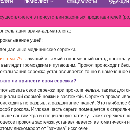
%
УСЛУГИ
ПРАЙС-ЛИСТ
СПЕЦИАЛИСТЫ
АКЦИИ
новение ока окажутся в их ушках.
оимость процедуры по проколу ушей -
3 000
рублей.
ществляется в присутствии законных представителей (род
стоимость входит:
консультация врача-дерматолога;
прокалывание ушей;
специальные медицинские сережки.
истема 75"
- лучший и самый современный метод прокола у
 выглядит громоздким и пугающим. Прокол происходит бес
окалывания сережка устанавливается точно в намеченное 
жно ли принести свои сережки?
пользовать свои сережки при проколе нельзя, так как для 
ециальной формой ножки и застежкой. Сережка прокалывает
оисходить не разрыв, а раздвигание тканей. Это наиболее
особ прокола. Игловая часть серьги помещается в стериль
ньше сантиметра и специальную заточку. Таких сережек в 
оцессе прокола застежка устанавливается автоматически н
этому дискомфорт от "зажима" исключен.