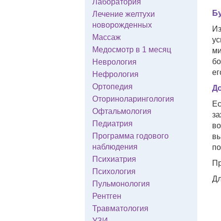
Лаборатория
Бу
Лечение желтухи
новорожденных
Из
Массаж
ус
Медосмотр в 1 месяц
ми
бо
Неврология
ег
Нефрология
Ортопедия
До
Оториноларингология
Ес
Офтальмология
за
Педиатрия
во
Программа годового
вы
наблюдения
по
Психиатрия
Пр
Психология
Дл
Пульмонология
Рентген
Травматология
УЗИ