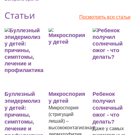
Статьи
Посмотреть все статьи
Буллезный
Микроспория
Ребенок
эпидермолиз
у детей
получил
у детей:
солнечный
Микроспория
причины,
(стригущий
ожог - что
лишай) –
симптомы,
делать?
высококонтагиозная
лечение и
Даже у самых
дерматофития,