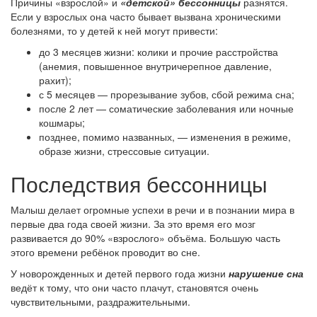
Причины «взрослой» и
«детской» бессонницы
разнятся.
Если у взрослых она часто бывает вызвана хроническими
болезнями, то у детей к ней могут привести:
до 3 месяцев жизни: колики и прочие расстройства
(анемия, повышенное внутричерепное давление,
рахит);
с 5 месяцев — прорезывание зубов, сбой режима сна;
после 2 лет — соматические заболевания или ночные
кошмары;
позднее, помимо названных, — изменения в режиме,
образе жизни, стрессовые ситуации.
Последствия бессонницы
Малыш делает огромные успехи в речи и в познании мира в
первые два года своей жизни. За это время его мозг
развивается до 90% «взрослого» объёма. Большую часть
этого времени ребёнок проводит во сне.
У новорожденных и детей первого года жизни
нарушение сна
ведёт к тому, что они часто плачут, становятся очень
чувствительными, раздражительными.