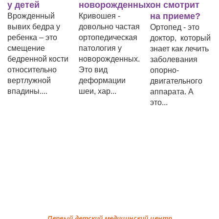
новорожденных
он смотрит
стельки д
на приеме?
детей в
ый
Кривошея -
а у
довольно частая
Саратове
Ортопед - это
это
ортопедическая
доктор, который
В 2021 году
патология у
знает как лечить
выпустила
кости
новорожденных.
заболевания
информаци
но
Это вид
опорно-
бюллетень о
й
деформации
двигательного
заболевани
шеи, хар...
аппарата. А
опорно-
это...
двигательно
аппарата ...
Первый детский медицинский центр