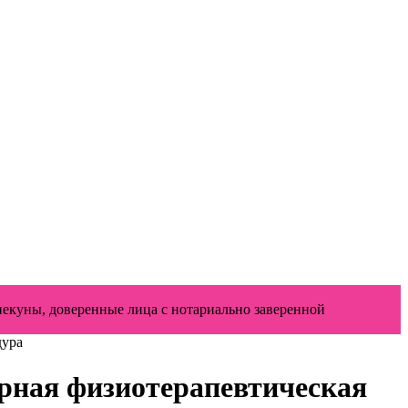
пекуны, доверенные лица с нотариально заверенной
дура
рная физиотерапевтическая