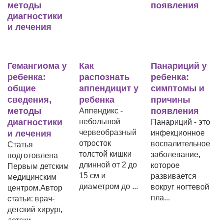
гиома у
Как
Панариций у
Лечени
ка:
распознать
ребенка:
пахово
е
аппендицит у
симптомы и
грыжи 
ния,
ребенка
причины
ребенк
ды
появления
Аппендикс -
Паховая
остики
небольшой
– одна и
Панариций - это
червеобразный
распрос
ения
инфекционное
отросток
патологи
воспалительное
толстой кишки
детей м
заболевание,
овлена
длинной от 2 до
возраста
которое
 детским
15 см и
может б..
развивается
нским
диаметром до ...
вокруг ногтевой
м.Автор
пла...
 врач-
 хирург,