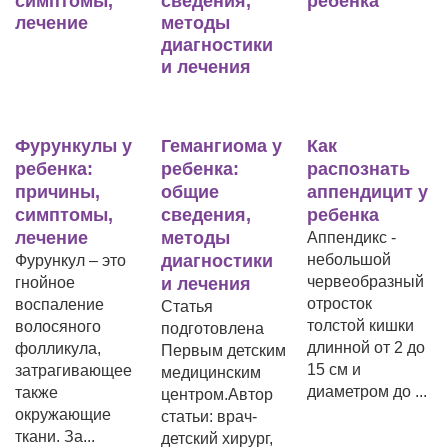
Фурункулы у
Гемангиома у
Как
ребенка:
ребенка:
распознать
причины,
общие
аппендицит у
симптомы,
сведения,
ребенка
лечение
методы
Аппендикс -
диагностики
небольшой
Фурункул – это
червеобразный
гнойное
и лечения
отросток
воспаление
Статья
толстой кишки
волосяного
подготовлена
длинной от 2 до
фолликула,
Первым детским
15 см и
затрагивающее
медицинским
диаметром до ...
также
центром.Автор
окружающие
статьи: врач-
ткани. За...
детский хирург,