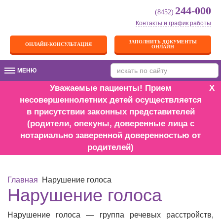
244-000
(8452)
Контакты и график работы
ЗАПОЛНИТЬ ДОКУМЕНТЫ
ОНЛАЙН-КОНСУЛЬТАЦИЯ
ОНЛАЙН
МЕНЮ
МЕНЮ
Уважаемые пациенты! Прием
X
несовершеннолетних детей осуществляется
в присутствии законных представителей
(родители, опекуны, доверенные лица с
нотариально заверенной доверенностью от
родителей)
Главная
Нарушение голоса
Нарушение голоса
Нарушение голоса — группа речевых расстройств,