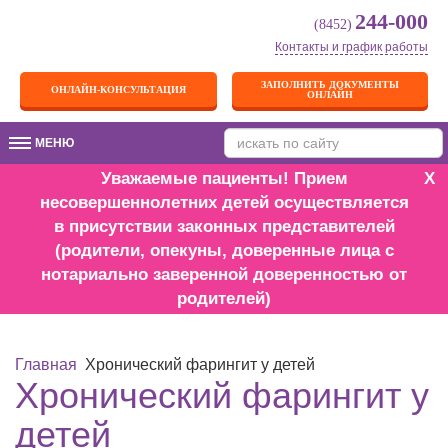
244-000
(8452)
Контакты и график работы
ЗАПОЛНИТЬ ДОКУМЕНТЫ
ОНЛАЙН-КОНСУЛЬТАЦИЯ
ОНЛАЙН
МЕНЮ
МЕНЮ
Уважаемые пациенты! Прием
X
несовершеннолетних детей осуществляется
в присутствии законных представителей
(родители, опекуны, доверенные лица с
нотариально заверенной доверенностью от
родителей)
Главная
Хронический фарингит у детей
Хронический фарингит у
детей