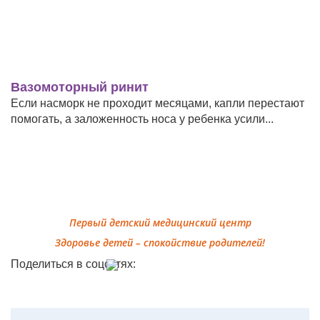
Вазомоторный ринит
К
с
Если насморк не проходит месяцами, капли перестают
помогать, а заложенность носа у ребенка усили...
О
и
о.
Первый детский медицинский центр
Здоровье детей – спокойствие родителей!
Поделиться в соцсетях: