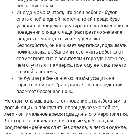
непостоянствам;
Иногда мама считает, что если ребенок будет
спать с ней в одной постели, то ей проще будет
уследить и вовремя среагировать на изменения в
поведении спящего чада (как правило желание
сходить в туалет, вызывает у ребенка
беспокойство, он начинает вертеться, поджимать
ножки, хныкать). Запомните, отучить ребенка от
совместного сна с родителями гораздо сложнее,
чем отучить от памперса, поэтому не кладите его
с собой в постель;
Не будите ребенка ночью, чтобы усадить на
горшок, он может "разгуляться" и впоследствии
вас ждет бессонная ночь.
Не стоит откладывать "столкновение с неизбежным" в
долгий ящик, а приступить к процедуре уже сейчас,
лето - оптимальное время года для этого мероприятия.
Лето просто предлагает некоторые удобства для
родителей - ребенок спит без одеяла, в легкой одежде,
иногда и вовсе в одних трусиках, которые легко снять.