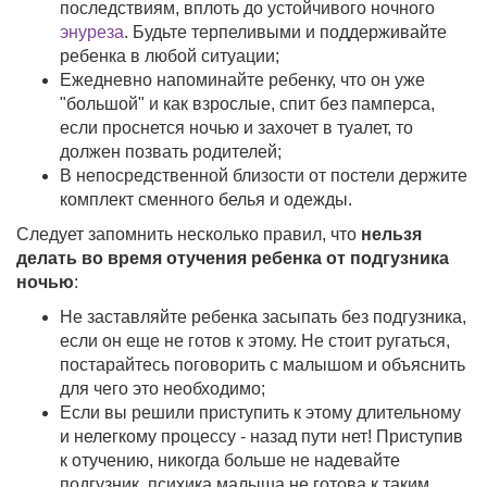
последствиям, вплоть до устойчивого ночного
энуреза
. Будьте терпеливыми и поддерживайте
ребенка в любой ситуации;
Ежедневно напоминайте ребенку, что он уже
"большой" и как взрослые, спит без памперса,
если проснется ночью и захочет в туалет, то
должен позвать родителей;
В непосредственной близости от постели держите
комплект сменного белья и одежды.
Следует запомнить несколько правил, что
нельзя
делать во время отучения ребенка от подгузника
ночью
:
Не заставляйте ребенка засыпать без подгузника,
если он еще не готов к этому. Не стоит ругаться,
постарайтесь поговорить с малышом и объяснить
для чего это необходимо;
Если вы решили приступить к этому длительному
и нелегкому процессу - назад пути нет! Приступив
к отучению, никогда больше не надевайте
подгузник, психика малыша не готова к таким