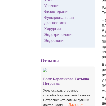
оп
Урология
Ра
Физиотерапия
Те
Функциональная
– 
диагностика
SA
Хирургия
У 
Эндокринология
ме
Эндоскопия
пр
пр
чл
ра
Отзывы
Ви
ре
ре
Врач:
Боровикова Татьяна
у 
Петровна
пу
Хочу сказать огромное
ме
спасибо Боровиковой Татьяне
У 
Петровне! Это самый лучший
де
Далее >
доктор! Могу…