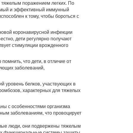
 тяжелым поражением легких. По
уемый и эффективный иммунный
способлен к тому, чтобы бороться с
 новой коронавирусной инфекции
вестно, дети регулярно получают
твует стимуляции врожденного
помнить, что дети, в отличие от
ующих заболеваний,
ий уровень белков, участвующих в
тромбозов, характерных для тяжелых
аны с особенностями организма
нным заболеваниям, что провоцирует
жилые люди, они подвержены тяжелым
лых функциональные системы защиты