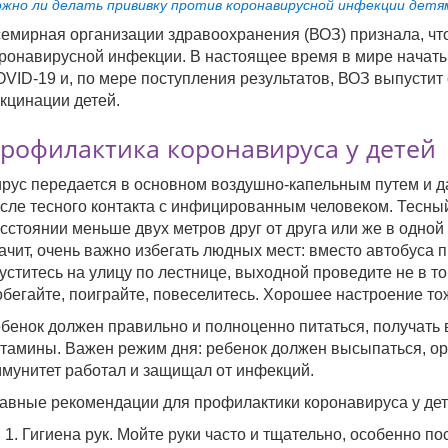
жно ли делать прививку против коронавирусной инфекции детя
емирная организации здравоохранения (ВОЗ) признала, чт
ронавирусной инфекции. В настоящее время в мире начаты
VID-19 и, по мере поступления результатов, ВОЗ выпусти
кцинации детей.
рофилактика коронавируса у детей
рус передается в основном воздушно-капельным путем и дае
сле тесного контакта с инфицированным человеком. Тесный 
сстоянии меньше двух метров друг от друга или же в одной 
ачит, очень важно избегать людных мест: вместо автобуса
уститесь на улицу по лестнице, выходной проведите не в тор
бегайте, поиграйте, повеселитесь. Хорошее настроение то
бенок должен правильно и полноценно питаться, получать
тамины. Важен режим дня: ребенок должен высыпаться, орг
мунитет работал и защищал от инфекций.
авные рекомендации для профилактики коронавируса у дет
Гигиена рук. Мойте руки часто и тщательно, особенно по