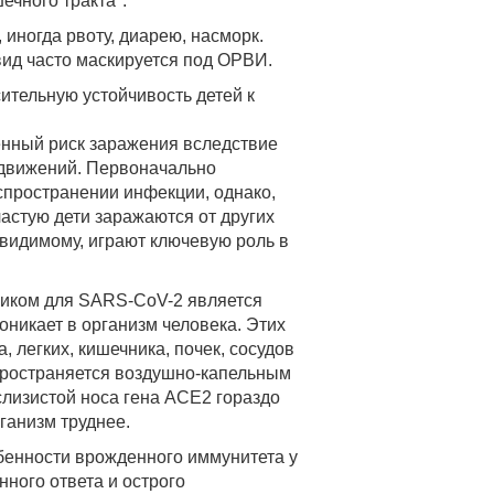
ечного тракта".
иногда рвоту, диарею, насморк.
вид часто маскируется под ОРВИ.
ительную устойчивость детей к
енный риск заражения вследствие
едвижений. Первоначально
аспространении инфекции, однако,
астую дети заражаются от других
-видимому, играют ключевую роль в
ком для SARS-CoV-2 является
оникает в организм человека. Этих
, легких, кишечника, почек, сосудов
спространяется воздушно-капельным
 слизистой носа гена ACE2 гораздо
ганизм труднее.
бенности врожденного иммунитета у
ного ответа и острого