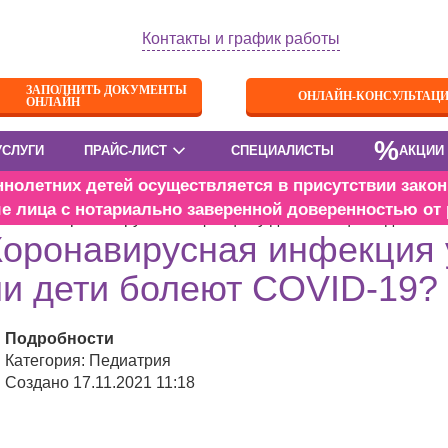
Контакты и график работы
ЗАПОЛНИТЬ ДОКУМЕНТЫ
ОНЛАЙН-КОНСУЛЬТАЦ
ОНЛАЙН
%
УСЛУГИ
ПРАЙС-ЛИСТ
СПЕЦИАЛИСТЫ
АКЦИИ
олетних детей осуществляется в присутствии закон
е лица с нотариально заверенной доверенностью от 
авная
Коронавирусная инфекция у детей: чаще ли дети бо
Коронавирусная инфекция 
ли дети болеют COVID-19?
Подробности
Категория: Педиатрия
Создано 17.11.2021 11:18