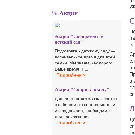
уж
% Акции
С
Пе
Акция "Собираемся в
па
детский сад"
ос
Подготовка к детскому саду —
Ср
волнительное время для всей
сл
семьи. Мы знаем, как дорого
во
Ваше время. П...
Пр
Подробнее >
в 
сл
Акция "Скоро в школу"
сп
Данная программа включается
в себя осмотр специалистов и
Л
исследования, необходимые
для прохождения...
Дл
Подробнее >
си
кв