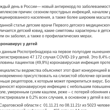
ждый день в России— новый антирекорд по заболеваемост
мплексом причин: сезоном простудных инфекций, началом у
кцинированного населения, а также более широким масшта
данной статье детские врачи Первого детского медицинског
личается детский ковид, какие симптомы характерны в детск
ли он заболел, а также о профилактических мерах.
ронавирус у детей
 данным Роспотребнадзора на первое полугодие нынешнег
регистрировано 47 172 случая COVID-19 у детей. Это 8,4% 
ловины пациентов (49,9%) коронавирусная инфекция проте
ециалисты ведомства объясняют этот факт конкуренцией в
новременно присутствовать на слизистой оболочке органов 
ньше рецепторов, к которым может прикрепиться вирус. Б
реносят коронавирусную инфекцию с небольшим повышени
рле, умеренным сухим кашлем, реже – с потерей обоняния 
гистрировали в 0,2% всех случаев, в основном у детей в воз
Саратовской области с 01.11.21 по 08.11.21г из 5023 челов