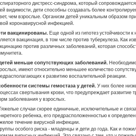
спираторного дистресс-синдрома, который сопровождается
ей видимости, дети способны создавать более контролир
вет, чем взрослые. Организм детей уникальным образом при
вой коронавирусной инфекцией.
ети вакцинированы.
Еще одной из гипотез устойчивости к
ляется вакцинация, в том числе против туберкулеза. Как из
кцинацию против различных заболеваний, которая способс
мунитета.
детей меньше сопутствующих заболеваний.
Необходимо 
рослых, имеют относительно меньшее количество сопутств
едрасполагающих к развитию воспалительной реакции.
обенности системы гемостаза у детей.
У них более низк
оцессах свертывания крови, что предупреждает развитие 
рм заболевания у взрослых.
Тяжелые случаи скорее единичные, исключительные и связ
нкретного ребенка, его предрасположенностью к определе
желое течение вирусной инфекции.
Группы особого риска - младенцы и дети до года. Как и по
рмам вирусных инфекций. Это связано с тем, что у пожи