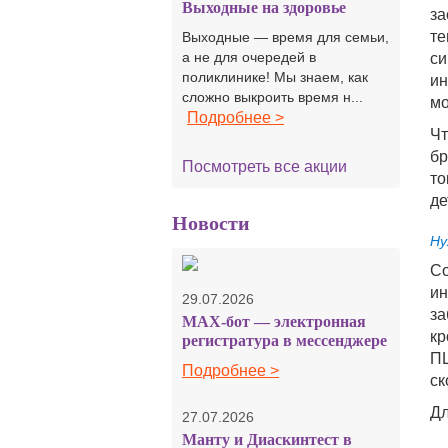
Выходные на здоровье
за
те
Выходные — время для семьи,
а не для очередей в
си
поликлинике! Мы знаем, как
ин
сложно выкроить время н...
мо
Подробнее >
Чт
бр
Посмотреть все акции
то
де
Новости
Ну
Со
ин
29.07.2026
за
MAX-бот — электронная
кр
регистратура в мессенджере
ПЦ
Подробнее >
ск
Дл
27.07.2026
Манту и Диаскинтест в