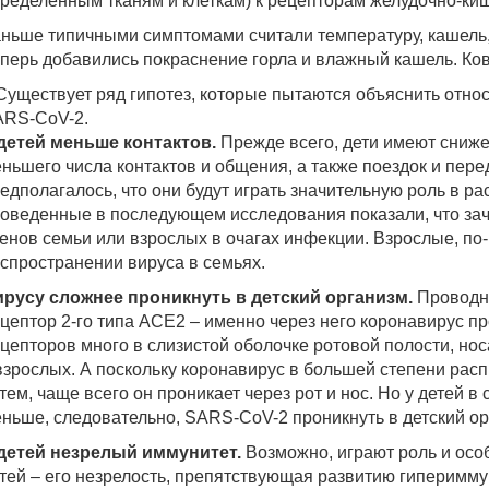
ределенным тканям и клеткам) к рецепторам желудочно-киш
ньше типичными симптомами считали температуру, кашель, 
перь добавились покраснение горла и влажный кашель. Ко
Существует ряд гипотез, которые пытаются объяснить относ
RS-CoV-2.
детей меньше контактов.
Прежде всего, дети имеют сниж
ньшего числа контактов и общения, а также поездок и пер
едполагалось, что они будут играть значительную роль в р
оведенные в последующем исследования показали, что зач
енов семьи или взрослых в очагах инфекции. Взрослые, по
спространении вируса в семьях.
русу сложнее проникнуть в детский организм.
Проводни
цептор 2-го типа ACE2 – именно через него коронавирус пр
цепторов много в слизистой оболочке ротовой полости, носа
взрослых. А поскольку коронавирус в большей степени ра
тем, чаще всего он проникает через рот и нос. Но у детей в
ньше, следовательно, SARS-CoV-2 проникнуть в детский ор
детей незрелый иммунитет.
Возможно, играют роль и осо
тей – его незрелость, препятствующая развитию гипериммун