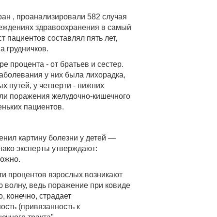
ран , проанализировали 582 случая
реждениях здравоохранения в самый
ст пациентов составлял пять лет,
а грудничков.
е процента - от братьев и сестер.
болевания у них была лихорадка,
 путей, у четверти - нижних
али поражения желудочно-кишечного
еньких пациентов.
енил картину болезни у детей —
нако эксперты утверждают:
ложно.
ти процентов взрослых возникают
 волну, ведь поражение при ковиде
, конечно, страдает
ость (привязанность к