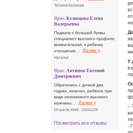
ре
Татьяна Казакова
вс
от
Врач:
Кузнецова Елена
но
Валерьевна
Д
Педиатр с большой буквы,
специалист высокого профиля,
яв
внимательная, к ребенку
ва
Далее >
отношение…
им
Наталья
У 
вз
Врач:
Антипов Евгений
пр
Дмитриевич
Ос
Обратились с дочкой два
пр
годика, конечно, ребёнок при
виде незнакомого высокого
фо
Далее >
мужчины…
– 
Отзыв № 4046 - 20241129
ко
тя
Посмотреть все отзывы
- 
фо