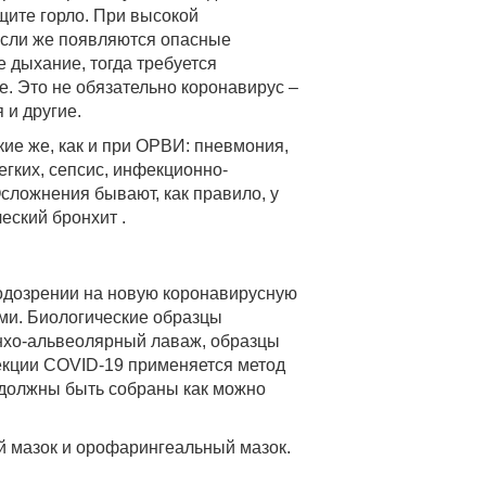
щите горло. При высокой
Если же появляются опасные
 дыхание, тогда требуется
. Это не обязательно коронавирус –
 и другие.
кие же, как и при ОРВИ: пневмония,
егких, сепсис, инфекционно-
сложнения бывают, как правило, у
еский бронхит .
одозрении на новую коронавирусную
ми. Биологические образцы
нхо-альвеолярный лаваж, образцы
екции COVID-19 применяется метод
должны быть собраны как можно
 мазок и орофарингеальный мазок.