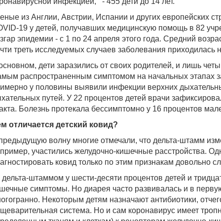
ронавирусной инфекцией, - 455 дети до 14 лет.
еные из Англии, Австрии, Испании и других европейских ст
VID-19 у детей, получавших медицинскую помощь в 82 уч
згар эпидемии - с 1 по 24 апреля этого года. Средний возра
чти треть исследуемых случаев заболевания приходилась н
основном, дети заразились от своих родителей, и лишь четыр
мым распространенным симптомом на начальных этапах за
имерно у половины выявили инфекции верхних дыхательных
хательных путей. У 22 процентов детей врачи зафиксиров
акта. Болезнь протекала бессимптомно у 16 процентов мал
м отличается детский ковид?
предыдущую волну многие отмечали, что дельта-штамм изм
пример, участились желудочно-кишечные расстройства. Од
агностировать ковид только по этим признакам довольно с
 дельта-штаммом у шести-десяти процентов детей и тридца
шечные симптомы. Но диарея часто развивалась и в первую
огогранно. Некоторым детям назначают антибиотики, отчего
щеварительная система. Но и сам коронавирус имеет тропн