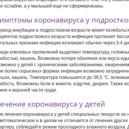
е ослабли, а у малышей еще не сформированы.
имптомы коронавируса у подростко
риод инкубации в подростковом возрасте может колебаться 
циентов подросткового возраста инфекция протекает бесс
тальных признаки инфекции возникают обычно через 3-4 дн
еди ключевых проявлений выделяют температуру, головны
абостью, кашель. Возможна потеря обоняния или вкуса ед
зможно у детей с хроническими заболеваниями, ожирением
и более серьезных формах инфекции возможно затруднение
ушах, кашель. Температура повышается до 38,5 °С, возника
абость. Возможны боли в животе, вздутие, диарея. Также
ине и верхней части груди.
ечение коронавируса у детей
я лечения коронавируса у детей специальных лекарств не н
мптоматическое и в целом не отличается от лечения други
артиру, соблюдайте режим прохладного влажного воздуха. 