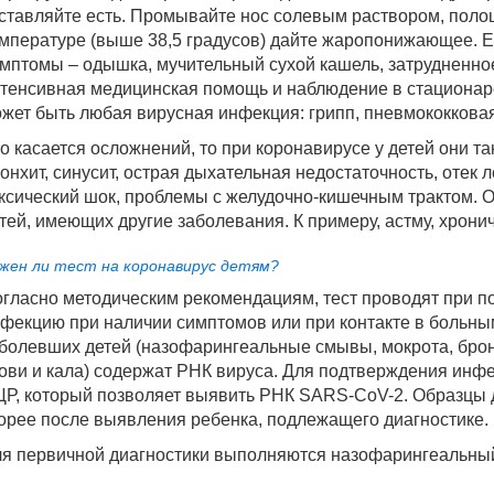
ставляйте есть. Промывайте нос солевым раствором, поло
мпературе (выше 38,5 градусов) дайте жаропонижающее. 
мптомы – одышка, мучительный сухой кашель, затрудненное
тенсивная медицинская помощь и наблюдение в стационаре
жет быть любая вирусная инфекция: грипп, пневмококковая
о касается осложнений, то при коронавирусе у детей они та
онхит, синусит, острая дыхательная недостаточность, отек л
ксический шок, проблемы с желудочно-кишечным трактом. О
тей, имеющих другие заболевания. К примеру, астму, хронич
жен ли тест на коронавирус детям?
гласно методическим рекомендациям, тест проводят при п
фекцию при наличии симптомов или при контакте в больны
болевших детей (назофарингеальные смывы, мокрота, бро
ови и кала) содержат РНК вируса. Для подтверждения инф
Р, который позволяет выявить РНК SARS-CoV-2. Образцы 
орее после выявления ребенка, подлежащего диагностике.
я первичной диагностики выполняются назофарингеальный