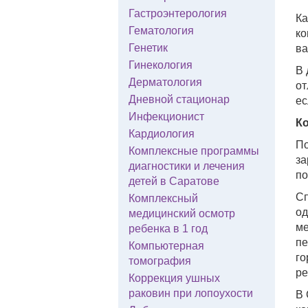
Гастроэнтерология
Ка
Гематология
ко
Генетик
ва
Гинекология
В 
Дерматология
от
Дневной стационар
ес
Инфекционист
Ко
Кардиология
По
Комплексные программы
за
диагностики и лечения
по
детей в Саратове
Сп
Комплексный
од
медицинский осмотр
ме
ребенка в 1 год
пе
Компьютерная
го
томография
ре
Коррекция ушных
раковин при лопоухости
В 