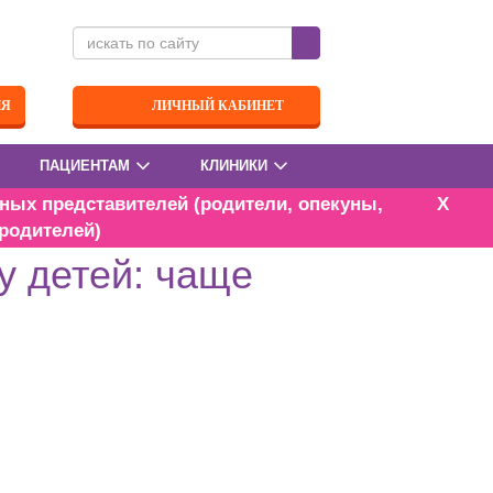
ИЯ
ЛИЧНЫЙ КАБИНЕТ
ПАЦИЕНТАМ
КЛИНИКИ
ных представителей (родители, опекуны,
X
родителей)
леют COVID-19?
у детей: чаще