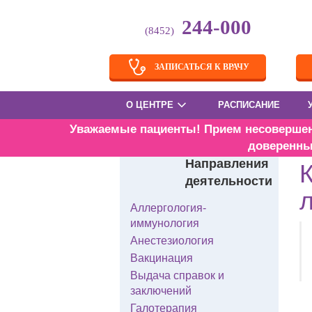
244-000
(8452)
ЗАПИСАТЬСЯ К ВРАЧУ
О ЦЕНТРЕ
РАСПИСАНИЕ
Уважаемые пациенты! Прием несовершенн
доверенны
Гл
Направления
деятельности
Аллергология-
иммунология
Анестезиология
Вакцинация
Выдача справок и
заключений
Галотерапия