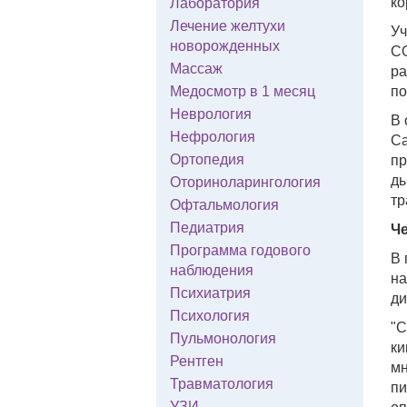
ко
Лаборатория
Лечение желтухи
Уч
новорожденных
CO
Массаж
ра
Медосмотр в 1 месяц
по
Неврология
В 
Нефрология
Са
Ортопедия
пр
ды
Оториноларингология
тр
Офтальмология
Педиатрия
Че
Программа годового
В 
наблюдения
на
Психиатрия
ди
Психология
"С
Пульмонология
ки
Рентген
мн
Травматология
пи
УЗИ