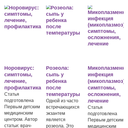
Норовирус:
Розеола:
Микоплазменная
Д
симптомы,
сыпь у
инфекция
с
лечение,
ребенка
(микоплазмоз):
л
профилактика
после
симптомы,
п
температуры
осложнения,
Статья
Д
подготовлена
лечение
т
Одной из часто
Первым детским
ба
встречающихся
Статья
медицинским
и
экзантем
подготовлена
центром. Автор
п
является
Первым детским
статьи: врач-
в
розеола. Это
медицинским