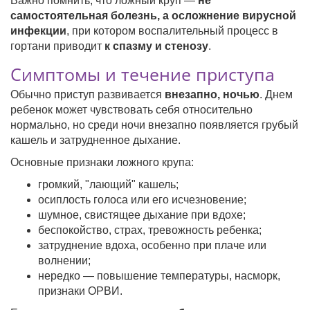
Важно помнить, что ложный круп —
не
самостоятельная болезнь, а осложнение вирусной
инфекции
, при котором воспалительный процесс в
гортани приводит
к спазму и стенозу
.
Симптомы и течение приступа
Обычно приступ развивается
внезапно, ночью
. Днем
ребенок может чувствовать себя относительно
нормально, но среди ночи внезапно появляется грубый
кашель и затрудненное дыхание.
Основные признаки ложного крупа:
громкий, "лающий" кашель;
осиплость голоса или его исчезновение;
шумное, свистящее дыхание при вдохе;
беспокойство, страх, тревожность ребенка;
затруднение вдоха, особенно при плаче или
волнении;
нередко — повышение температуры, насморк,
признаки ОРВИ.