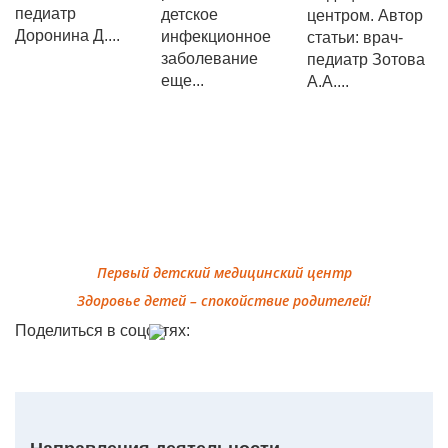
педиатр
ка
детское
центром. Автор
Доронина Д....
в
инфекционное
статьи: врач-
пы
заболевание
педиатр Зотова
еще...
А.А....
Первый детский медицинский центр
Здоровье детей – спокойствие родителей!
Поделиться в соцсетях: