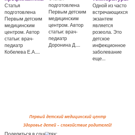
подготовлена
Статья
Одной из часто
Первым детским
подготовлена
встречающихся
медицинским
х
Первым детским
экзантем
центром. Автор
медицинским
является
статьи: врач-
центром. Автор
розеола. Это
педиатр
статьи: врач-
детское
Доронина Д....
педиатр
инфекционное
Кобелева Е.А....
заболевание
еще...
Первый детский медицинский центр
Здоровье детей – спокойствие родителей!
Поделиться в соцсетях: