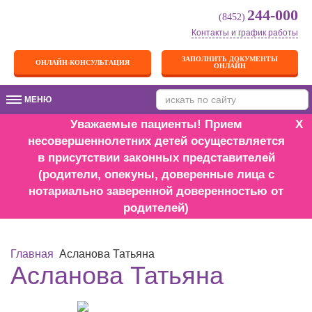
244-000
(8452)
Контакты и график работы
ЗАПОЛНИТЬ ДОКУМЕНТЫ
ОНЛАЙН-КОНСУЛЬТАЦИЯ
ОНЛАЙН
МЕНЮ
МЕНЮ
Уважаемые пациенты! Прием
X
несовершеннолетних детей осуществляется
в присутствии законных представителей
(родители, опекуны, доверенные лица с
нотариально заверенной доверенностью от
родителей)
Главная
Асланова Татьяна
Асланова Татьяна