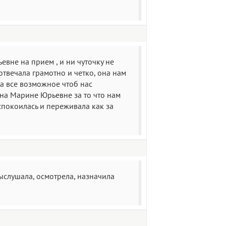
вне на прием , и ни чуточку не
твечала грамотно и четко, она нам
ла все возможное чтоб нас
рна Марине Юрьевне за то что нам
спокоилась и переживала как за
выслушала, осмотрела, назначила