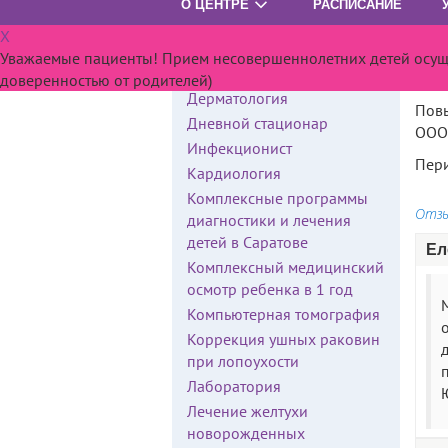
О ЦЕНТРЕ
РАСПИСАНИЕ
Ста
Гематология
X
Генетик
Уважаемые пациенты! Прием несовершеннолетних детей осущес
Гинекология
Высш
доверенностью от родителей)
Дерматология
Повы
Дневной стационар
ООО 
Инфекционист
Пери
Кардиология
Комплексные программы
Отз
диагностики и лечения
детей в Саратове
Ел
Комплексный медицинский
осмотр ребенка в 1 год
Компьютерная томография
о
Коррекция ушных раковин
при лопоухости
Лаборатория
Лечение желтухи
новорожденных