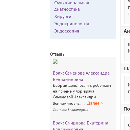
Функциональная
диагностика
Хирургия
Эндокринология
Эндоскопия
Ан
Отзывы
Ша
Врач:
Семенова Александра
Вениаминовна
М
Добрый день! Были с ребёнком
на приёме у лор-врача
Семёновой Александры
Далее >
Вениаминовны,…
По
Светлана Владимирова
Врач:
Смирнова Екатерина
Владимировна