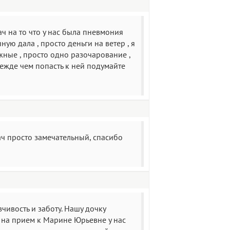
рач на то что у нас была пневмония
ую дала , просто деньги на ветер , я
жные , просто одно разочарование ,
прежде чем попасть к ней подумайте
ч просто замечательный, спасибо
ивость и заботу. Нашу дочку
и на прием к Марине Юрьевне у нас