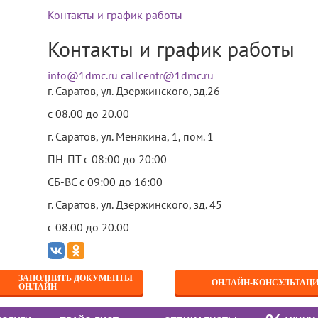
Контакты и график работы
Контакты и график работы
info@1dmc.ru
callcentr@1dmc.ru
г. Саратов, ул.
Дзержинского, зд.26
c 08.00 до 20.00
г. Саратов, ул.
Менякина, 1, пом. 1
ная
Сметанюк Марина Юрьевна
ПН-ПТ
с 08:00 до 20:00
метанюк Марина Юрьевна
СБ-ВС
с 09:00 до 16:00
г. Саратов, ул.
Дзержинского, зд. 45
c 08.00 до 20.00
ЗАПИСАТЬСЯ К ВРАЧУ
ч-педиатр,
ЗАПОЛНИТЬ ДОКУМЕНТЫ
шая категория,
ОНЛАЙН-КОНСУЛЬТАЦ
ОНЛАЙН
н экспертного совета врачей