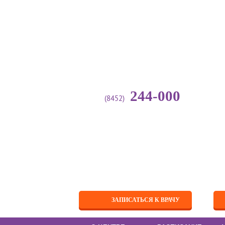
244-000
(8452)
Глав
Направления
С
деятельности
Аллергология-иммунология
Анестезиология
Вакцинация
Выдача справок и
Вра
заключений
выс
ЗАПИСАТЬСЯ К ВРАЧУ
чле
Галотерапия
Гастроэнтерология