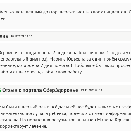
Очень ответственный доктор, переживает за своих пациентов! 
ей.
ена
16.12.2021 10:17
Огромная благодарность! 2 недели на больничном (1 неделя у н
неправильный диагноз), Марина Юрьевна за один приём сразу о
лечение, которое за 2 дня помогло! Побольше бы таких профе
аботают на совесть, любят свою работу.
Отзыв с портала СберЗдоровье
29.11.2021 08:19
Мы были в первый раз и всё дальнейшее будет зависеть от эфф
внимательно послушала ребёнка, получила от меня информаци
лекарства. По получению результатов анализов Марина Юрьевна
скорректирует лечение.