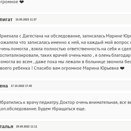
огромное ❤️
пигат
10.05.2023 11:37
Приехала с Дагестана на обследование, записалась Марине Юрье
пожалела что записалась именно к ней, на каждый мой вопрос о
чень помогла , взяла полностью ответственность на себя и сде
госпитализировали, таких врачей очень мало , я олень благода
помогла во всем , даже пока мы лежали в больнице звонила бе
своего ребенка ! Спасибо вам огромное Марина Юрьевна ❤️
ена
17.10.2022 17:45
братились к врачу педиатру. Доктор очень внимательная, все 
доп.обследование. Будем тбращаться еще.
талья
29.09.2022 11:11