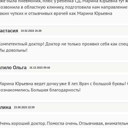
уже была пневмония, плюс у ребенка СД. Марина Юрьевна тут 
позвонила в областную клинику, подготовила нам направление
таких чутких и отзывчивых врачей как Марина Юрьевна
астасия
19.02.2024 16:28
Компетентный доктор! Доктор не только проявил себя как спец
Мы довольны!
тило Ольга
16.12.2023 09:44
арина Юрьевна ведет дочку уже 8 лет. Врач с большой буквы! 
познакомились. Большая благодарность!
лина
23.08.2023 22:09
Очень хороший доктор. Помогла очень. Отзывчивая, внимательн