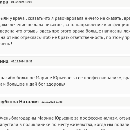
ира
09.02.2025 10:01
ыли у врача , сказать что я разочаровала ничего не сказать , в
аже лечение не дала никакое , за то направление в инфекционн
уверена что отзывы здесь про этого врача больше написаны ло
на от нас отреклась чтоб не брать ответственность , по этому 
чень !
ина
06.12.2024 16:33
Спасибо большое Марине Юрьевне за ее профессионализм, вра
вам большое и дай бог здоровья
лубкова Наталия
12.10.2024 21:58
Очень благодарны Марине Юрьевне за профессионализм, отзывч
запустили в поликлинике по месту жительства, когда мы попал