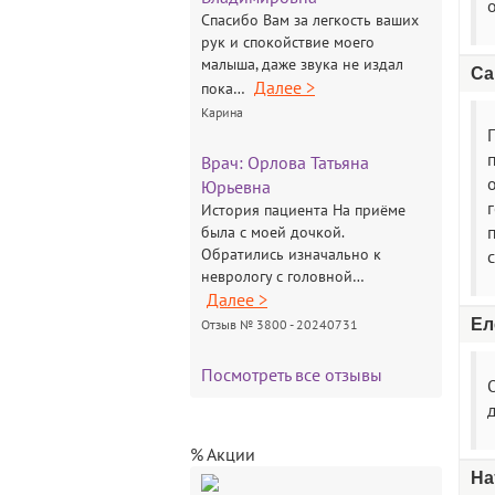
Спасибо Вам за легкость ваших
рук и спокойствие моего
малыша, даже звука не издал
Са
Далее >
пока…
Карина
Врач:
Орлова Татьяна
о
Юрьевна
История пациента На приёме
была с моей дочкой.
Обратились изначально к
неврологу с головной…
Далее >
Ел
Отзыв № 3800 - 20240731
Посмотреть все отзывы
О
% Акции
На