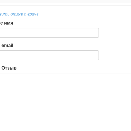
вить отзыв о враче
е имя
 email
 Отзыв