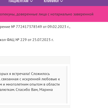
ПАЦИЕНТАМ
КЛИНИКИ
 опекуны, доверенные лица с нотариально заверенной
80978, СМИ, 1981 г.
ение № 772417378549 от 09.02.2023 г.,
ол ФАЦ № 229 от 25.07.2023 г.
рых я встречала! Сложилось
и, связанная с искренней любовью к
м и многолетним опытом в области
алюткам. Спасибо Вам, Марина