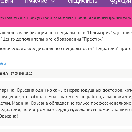
%
УСЛУГИ
ПРАЙС-ЛИСТ
СПЕЦИАЛИСТЫ
АКЦИИ
44 года
ж:
4,93 на основе 15 отзывов
твляется в присутствии законных представителей (родители,
ее образование по специальности "Педиатрия", диплом ЗВ №2
шение квалификации по специальности "Педиатрия" удостовер
"Центр дополнительного образования "Престиж".
одическая аккредитация по специальности "Педиатрия" проток
ывы
ена
27.05.2026 16:10
Марина Юрьевна один из самых неравнодушных докторов, кото
щущение, что забота о малышах у неё не работа, а часть жизн
детям. Марина Юрьевна обладает не только профессионализмо
педиатрии, но и огромным сердцем, желанием помочь нашим м
Юрьевна!