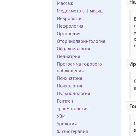
На
Массаж
Медосмотр в 1 месяц
Неврология
Б
д
Нефрология
Ортопедия
о
Оториноларингология
о
Офтальмология
Педиатрия
Программа годового
Ир
наблюдения
Психиатрия
Психология
Пульмонология
Рентген
Го
Травматология
УЗИ
Урология
Физиотерапия