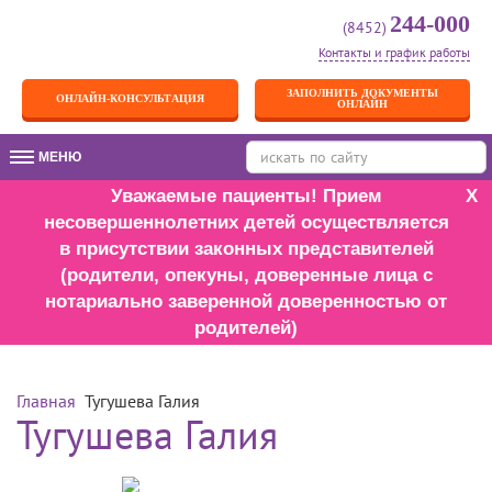
244-000
(8452)
Контакты и график работы
ЗАПОЛНИТЬ ДОКУМЕНТЫ
ОНЛАЙН-КОНСУЛЬТАЦИЯ
ОНЛАЙН
МЕНЮ
МЕНЮ
Уважаемые пациенты! Прием
X
несовершеннолетних детей осуществляется
в присутствии законных представителей
(родители, опекуны, доверенные лица с
нотариально заверенной доверенностью от
родителей)
Главная
Тугушева Галия
Тугушева Галия