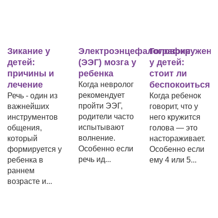
Зикание у
Электроэнцефалография
Головокружени
детей:
(ЭЭГ) мозга у
у детей:
причины и
ребенка
стоит ли
лечение
беспокоиться
Когда невролог
рекомендует
Речь - один из
Когда ребенок
пройти ЭЭГ,
важнейших
говорит, что у
родители часто
инструментов
него кружится
испытывают
общения,
голова — это
волнение.
который
настораживает.
Особенно если
формируется у
Особенно если
речь ид...
ребенка в
ему 4 или 5...
раннем
возрасте и...